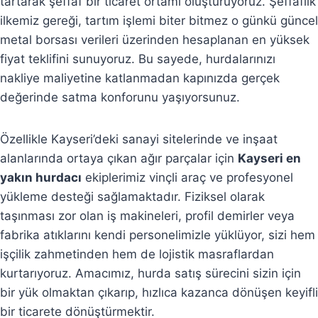
tartarak şeffaf bir ticaret ortamı oluşturuyoruz. Şeffaflık
ilkemiz gereği, tartım işlemi biter bitmez o günkü güncel
metal borsası verileri üzerinden hesaplanan en yüksek
fiyat teklifini sunuyoruz. Bu sayede, hurdalarınızı
nakliye maliyetine katlanmadan kapınızda gerçek
değerinde satma konforunu yaşıyorsunuz.
Özellikle Kayseri’deki sanayi sitelerinde ve inşaat
alanlarında ortaya çıkan ağır parçalar için
Kayseri en
yakın hurdacı
ekiplerimiz vinçli araç ve profesyonel
yükleme desteği sağlamaktadır. Fiziksel olarak
taşınması zor olan iş makineleri, profil demirler veya
fabrika atıklarını kendi personelimizle yüklüyor, sizi hem
işçilik zahmetinden hem de lojistik masraflardan
kurtarıyoruz. Amacımız, hurda satış sürecini sizin için
bir yük olmaktan çıkarıp, hızlıca kazanca dönüşen keyifli
bir ticarete dönüştürmektir.