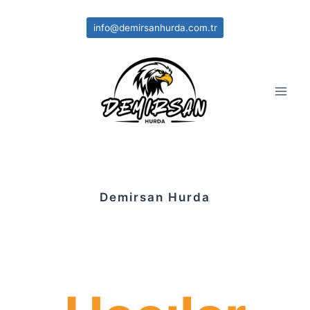
Skip
to
info@demirsanhurda.com.tr
content
Demirsan Hurda