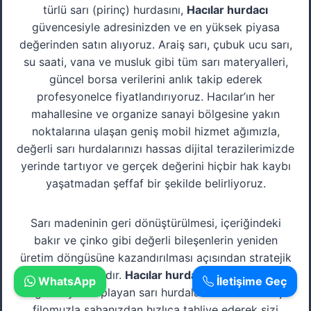
türlü sarı (pirinç) hurdasını,
Hacılar hurdacı
güvencesiyle adresinizden ve en yüksek piyasa
değerinden satın alıyoruz. Araiş sarı, çubuk ucu sarı,
su saati, vana ve musluk gibi tüm sarı materyalleri,
güncel borsa verilerini anlık takip ederek
profesyonelce fiyatlandırıyoruz. Hacılar’ın her
mahallesine ve organize sanayi bölgesine yakın
noktalarına ulaşan geniş mobil hizmet ağımızla,
değerli sarı hurdalarınızı hassas dijital terazilerimizde
yerinde tartıyor ve gerçek değerini hiçbir hak kaybı
yaşatmadan şeffaf bir şekilde belirliyoruz.
Sarı madeninin geri dönüştürülmesi, içeriğindeki
bakır ve çinko gibi değerli bileşenlerin yeniden
üretim döngüsüne kazandırılması açısından stratejik
önem taşımaktadır.
Hacılar hurdacı
uzmanlığımızla,
WhatsApp
İletişime Geç
ağır ve yer kaplayan sarı hurdalarınızı kendi araç
filomuzla sahanızdan hızlıca tahliye ederek sizi