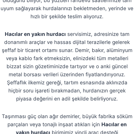
olduğunu biliyor, bu yüzden randevu saatlerimize tam
uyum sağlayarak hurdalarınızı bekletmeden, yerinde ve
hızlı bir şekilde teslim alıyoruz.
Hacılar en yakın hurdacı
servisimiz, adresinize tam
donanımlı araçlar ve hassas dijital terazilerle gelerek
şeffaf bir ticaret ortamı sunar. Demir, bakır, alüminyum
veya kablo fark etmeksizin, elinizdeki tüm metalleri
bizzat sizin gözetiminizde tartıyor ve o anki güncel
metal borsası verileri üzerinden fiyatlandırıyoruz.
Şeffaflık ilkemiz gereği, tartım esnasında aklınızda
hiçbir soru işareti bırakmadan, hurdanızın gerçek
piyasa değerini en adil şekilde belirliyoruz.
Taşınması güç olan ağır demirler, büyük fabrika söküm
parçaları veya tonajlı inşaat atıkları için
Hacılar en
yakın hurdacı
birimimiz vinçli araç desteği