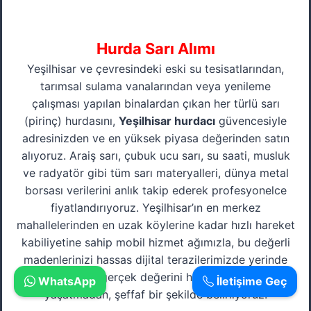
Hurda Sarı Alımı
Yeşilhisar ve çevresindeki eski su tesisatlarından,
tarımsal sulama vanalarından veya yenileme
çalışması yapılan binalardan çıkan her türlü sarı
(pirinç) hurdasını,
Yeşilhisar hurdacı
güvencesiyle
adresinizden ve en yüksek piyasa değerinden satın
alıyoruz. Araiş sarı, çubuk ucu sarı, su saati, musluk
ve radyatör gibi tüm sarı materyalleri, dünya metal
borsası verilerini anlık takip ederek profesyonelce
fiyatlandırıyoruz. Yeşilhisar’ın en merkez
mahallelerinden en uzak köylerine kadar hızlı hareket
kabiliyetine sahip mobil hizmet ağımızla, bu değerli
madenlerinizi hassas dijital terazilerimizde yerinde
tartıyor ve gerçek değerini hiçbir hak kaybı
WhatsApp
İletişime Geç
yaşatmadan, şeffaf bir şekilde belirliyoruz.