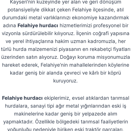
Kayseri’nin kuzeyinde yer alan ve geri dönüşüm
potansiyeliyle dikkat çeken Felahiye ilçesinde, atıl
durumdaki metal varlıklarınızı ekonomiye kazandırmak
adına
Felahiye hurdacı
hizmetlerimizi profesyonel bir
vizyonla sürdürülebilir kılıyoruz. İlçenin coğrafi yapısına
ve yerel ihtiyaçlarına hakim uzman kadromuzla, her
türlü hurda malzemenizi piyasanın en rekabetçi fiyatları
üzerinden satın alıyoruz. Doğayı koruma misyonumuzla
hareket ederek, Felahiye’nin mahallelerinden köylerine
kadar geniş bir alanda çevreci ve kârlı bir köprü
kuruyoruz.
Felahiye hurdacı
ekiplerimiz, evsel atıklardan tarımsal
hurdalara, sanayi tipi ağır metal yığınlarından eski iş
makinelerine kadar geniş bir yelpazede alım
yapmaktadır. Özellikle bölgedeki tarımsal faaliyetlerin
yoğunluğu nedeniyle biriken eski traktör parçaları,