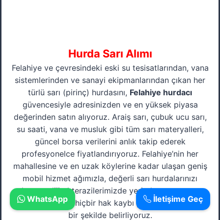
Hurda Sarı Alımı
Felahiye ve çevresindeki eski su tesisatlarından, vana
sistemlerinden ve sanayi ekipmanlarından çıkan her
türlü sarı (pirinç) hurdasını,
Felahiye hurdacı
güvencesiyle adresinizden ve en yüksek piyasa
değerinden satın alıyoruz. Araiş sarı, çubuk ucu sarı,
su saati, vana ve musluk gibi tüm sarı materyalleri,
güncel borsa verilerini anlık takip ederek
profesyonelce fiyatlandırıyoruz. Felahiye’nin her
mahallesine ve en uzak köylerine kadar ulaşan geniş
mobil hizmet ağımızla, değerli sarı hurdalarınızı
hassas dijital terazilerimizde yerinde tartıyor ve
WhatsApp
İletişime Geç
gerçek değerini hiçbir hak kaybı yaşatmadan şeffaf
bir şekilde belirliyoruz.