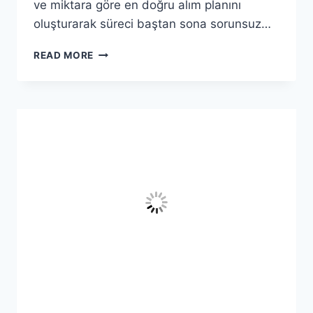
ve miktara göre en doğru alım planını
oluşturarak süreci baştan sona sorunsuz…
YALOVA
READ MORE
ÇINARCIK
HURDACI
–
ÇINARCIK
EN
YAKIN
HURDACI