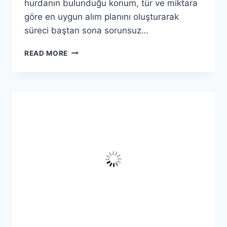
hurdanın bulunduğu konum, tür ve miktara
göre en uygun alım planını oluşturarak
süreci baştan sona sorunsuz…
YALOVA
READ MORE
TERMAL
HURDACI
–
TERMAL
EN
YAKIN
HURDACI