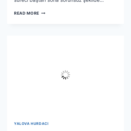
süreci baştan sona sorunsuz şekilde…
YALOVA
READ MORE
ARMUTLU
HURDACI
–
ARMUTLU
EN
YAKIN
HURDACI
YALOVA HURDACI