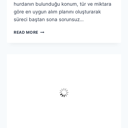
hurdanın bulunduğu konum, tür ve miktara
göre en uygun alım planını oluşturarak
süreci baştan sona sorunsuz…
YALOVA
READ MORE
ÇIFTLIKKÖY
HURDACI
–
ÇIFTLIKKÖY
EN
YAKIN
HURDACI