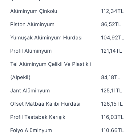
Alüminyum Çinkolu
112,34TL
Piston Alüminyum
86,52TL
Yumuşak Alüminyum Hurdası
104,92TL
Profil Alüminyum
121,14TL
Tel Alüminyum Çelikli Ve Plastikli
(Alpekli)
84,18TL
Jant Alüminyum
125,11TL
Ofset Matbaa Kalıbı Hurdası
126,15TL
Profil Tastabak Karışık
116,03TL
Folyo Alüminyum
110,66TL