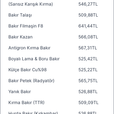
(Sarısız Karışık Kırma)
546,27TL
Bakır Talaşı
509,88TL
Bakır Filmaşin F8
641,44TL
Bakır Kazan
566,08TL
Antigron Kırma Bakır
567,31TL
Boyalı Lama & Boru Bakır
525,42TL
Külçe Bakır Cu%98
525,22TL
Bakır Petek (Radyatör)
565,75TL
Yanık Bakır
526,88TL
Kırma Bakır (TTR)
509,09TL
Hurda Bakır (Kırkambar)
526,88TL