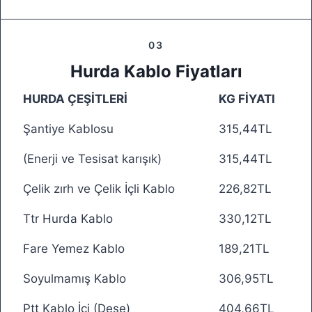
03
Hurda Kablo Fiyatları
HURDA ÇEŞİTLERİ
KG FİYATI
Şantiye Kablosu
315,44TL
(Enerji ve Tesisat karışık)
315,44TL
Çelik zırh ve Çelik İçli Kablo
226,82TL
Ttr Hurda Kablo
330,12TL
Fare Yemez Kablo
189,21TL
Soyulmamış Kablo
306,95TL
Ptt Kablo İçi (Deşe)
404,66TL