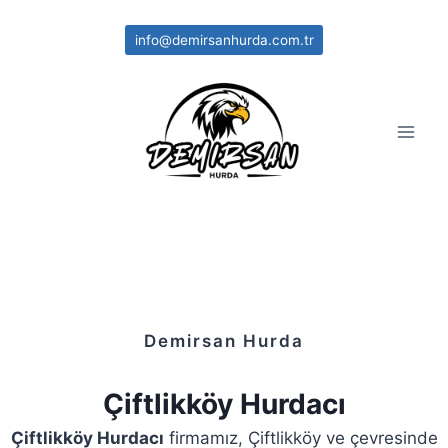
Skip
to
info@demirsanhurda.com.tr
content
Demirsan Hurda
Çiftlikköy Hurdacı
Çiftlikköy Hurdacı
firmamız, Çiftlikköy ve çevresinde