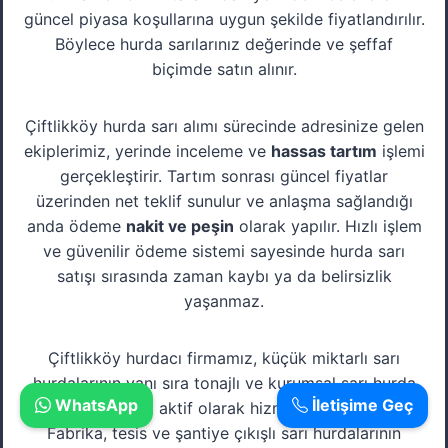
güncel piyasa koşullarına uygun şekilde fiyatlandırılır.
Böylece hurda sarılarınız değerinde ve şeffaf
biçimde satın alınır.
Çiftlikköy hurda sarı alımı sürecinde adresinize gelen
ekiplerimiz, yerinde inceleme ve
hassas tartım
işlemi
gerçekleştirir. Tartım sonrası güncel fiyatlar
üzerinden net teklif sunulur ve anlaşma sağlandığı
anda ödeme
nakit ve peşin
olarak yapılır. Hızlı işlem
ve güvenilir ödeme sistemi sayesinde hurda sarı
satışı sırasında zaman kaybı ya da belirsizlik
yaşanmaz.
Çiftlikköy hurdacı firmamız, küçük miktarlı sarı
hurdalarının yanı sıra tonajlı ve kurumsal sarı hurda
WhatsApp
İletişime Geç
alımlarında da aktif olarak hizmet vermektedir.
Fabrika, tesis ve şantiye çıkışlı sarı hurdalarının