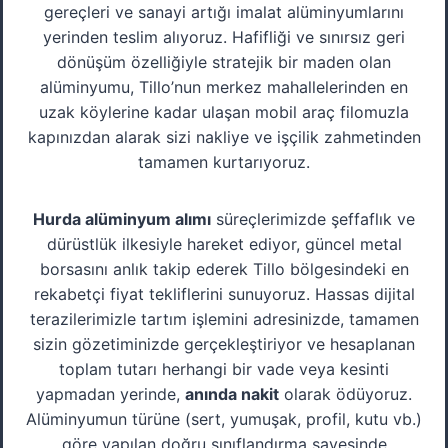
gereçleri ve sanayi artığı imalat alüminyumlarını
yerinden teslim alıyoruz. Hafifliği ve sınırsız geri
dönüşüm özelliğiyle stratejik bir maden olan
alüminyumu, Tillo’nun merkez mahallelerinden en
uzak köylerine kadar ulaşan mobil araç filomuzla
kapınızdan alarak sizi nakliye ve işçilik zahmetinden
tamamen kurtarıyoruz.
Hurda alüminyum alımı
süreçlerimizde şeffaflık ve
dürüstlük ilkesiyle hareket ediyor, güncel metal
borsasını anlık takip ederek Tillo bölgesindeki en
rekabetçi fiyat tekliflerini sunuyoruz. Hassas dijital
terazilerimizle tartım işlemini adresinizde, tamamen
sizin gözetiminizde gerçekleştiriyor ve hesaplanan
toplam tutarı herhangi bir vade veya kesinti
yapmadan yerinde,
anında nakit
olarak ödüyoruz.
Alüminyumun türüne (sert, yumuşak, profil, kutu vb.)
göre yapılan doğru sınıflandırma sayesinde