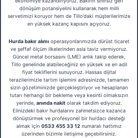
ekonomiye kazandırıyoruz. Bakırın sınırsız geri
dönüşüm potansiyelini kullanarak hem milli
servetimizi koruyor hem de Tillo’daki müşterilerimize
en yüksek kazanç kapısını açıyoruz.
Hurda bakır alımı
operasyonlarımızda dürüst ticaret
ve şeffaf ölçüm ilkelerinden asla taviz vermiyoruz.
Güncel metal borsasını (LME) anlık takip ederek,
Tillo genelinde alabileceğiniz en yüksek ve en adil
fiyat tekliflerini sunuyoruz. Hassas dijital
terazilerimizle tartım işlemini adresinizde, tamamen
sizin gözetiminizde gerçekleştiriyor ve hesaplanan
tutarı herhangi bir bekleme veya kesinti olmaksızın
yerinde,
anında nakit
olarak takdim ediyoruz.
Elinizdeki bakır hurdalarını zahmetsizce kazanca
dönüştürmek ve profesyonel bir hurdacı desteği
almak için
0533 455 33 12
numaralı hattımız
üzerinden bizimle iletişime geçebilirsiniz.