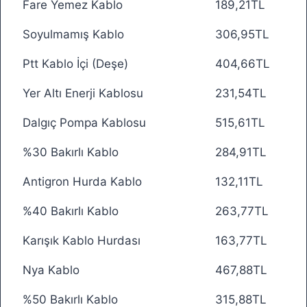
Fare Yemez Kablo
189,21TL
Soyulmamış Kablo
306,95TL
Ptt Kablo İçi (Deşe)
404,66TL
Yer Altı Enerji Kablosu
231,54TL
Dalgıç Pompa Kablosu
515,61TL
%30 Bakırlı Kablo
284,91TL
Antigron Hurda Kablo
132,11TL
%40 Bakırlı Kablo
263,77TL
Karışık Kablo Hurdası
163,77TL
Nya Kablo
467,88TL
%50 Bakırlı Kablo
315,88TL