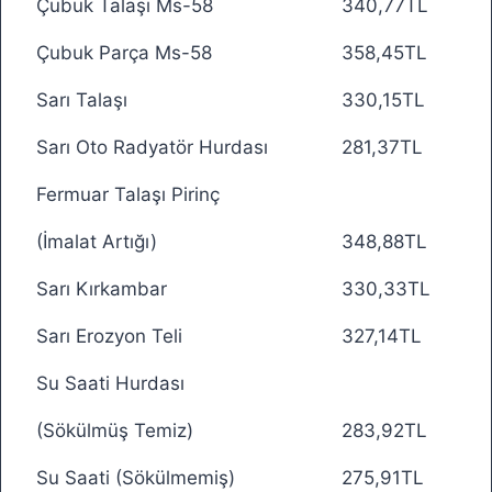
Çubuk Talaşı Ms-58
340,77TL
Çubuk Parça Ms-58
358,45TL
Sarı Talaşı
330,15TL
Sarı Oto Radyatör Hurdası
281,37TL
Fermuar Talaşı Pirinç
(İmalat Artığı)
348,88TL
Sarı Kırkambar
330,33TL
Sarı Erozyon Teli
327,14TL
Su Saati Hurdası
(Sökülmüş Temiz)
283,92TL
Su Saati (Sökülmemiş)
275,91TL