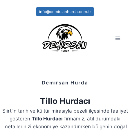
Skip
to
info@demirsanhurda.com.tr
content
Demirsan Hurda
Tillo Hurdacı
Siirt’in tarih ve kültür mirasıyla bezeli ilçesinde faaliyet
gösteren
Tillo Hurdacı
firmamız, atıl durumdaki
metallerinizi ekonomiye kazandırırken bölgenin doğal