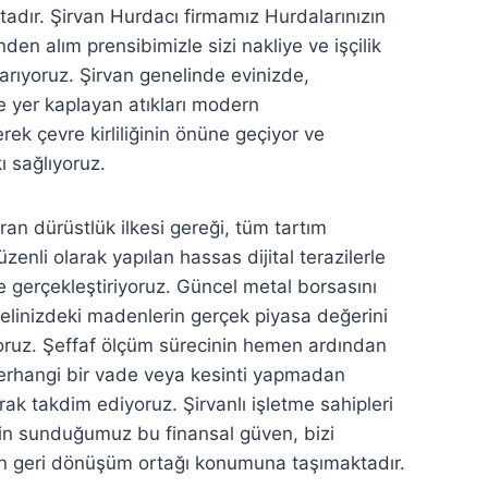
dır. Şirvan Hurdacı firmamız Hurdalarınızın
nden alım prensibimizle sizi nakliye ve işçilik
ıyoruz. Şirvan genelinde evinizde,
 yer kaplayan atıkları modern
rek çevre kirliliğinin önüne geçiyor ve
sağlıyoruz.
ran dürüstlük ilkesi gereği, tüm tartım
zenli olarak yapılan hassas dijital terazilerle
e gerçekleştiriyoruz. Güncel metal borsasını
 elinizdeki madenlerin gerçek piyasa değerini
oruz. Şeffaf ölçüm sürecinin hemen ardından
herhangi bir vade veya kesinti yapmadan
rak takdim ediyoruz. Şirvanlı işletme sahipleri
için sunduğumuz bu finansal güven, bizi
en geri dönüşüm ortağı konumuna taşımaktadır.