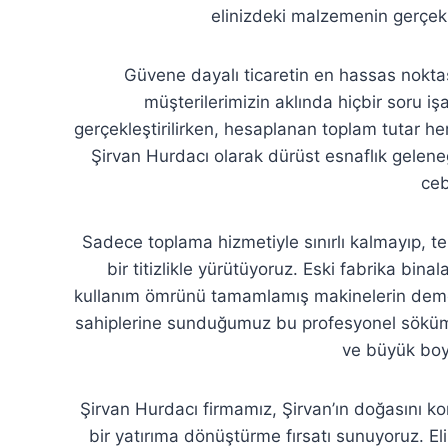
elinizdeki malzemenin gerçek p
Güvene dayalı ticaretin en hassas noktası
müşterilerimizin aklında hiçbir soru i
gerçekleştirilirken, hesaplanan toplam tutar h
Şirvan Hurdacı olarak dürüst esnaflık geleneğin
ceb
Sadece toplama hizmetiyle sınırlı kalmayıp, t
bir titizlikle yürütüyoruz. Eski fabrika bina
kullanım ömrünü tamamlamış makinelerin demontaj
sahiplerine sunduğumuz bu profesyonel söküm
ve büyük boy
Şirvan Hurdacı firmamız, Şirvan’ın doğasını ko
bir yatırıma dönüştürme fırsatı sunuyoruz. El