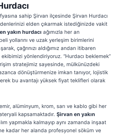
Hurdacı
rafyasına sahip Şirvan ilçesinde Şirvan Hurdacı
enlerinizi elden çıkarmak istediğinizde vakit
 en yakın hurdacı
ağımızla her an
li yollarını ve uzak yerleşim birimlerini
şarak, çağrınızı aldığımız andan itibaren
ekibimizi yönlendiriyoruz. “Hurdacı beklemek”
erişim stratejimiz sayesinde, mülkünüzdeki
kazanca dönüştürmenize imkan tanıyor, lojistik
rek bu avantajı yüksek fiyat teklifleri olarak
emir, alüminyum, krom, sarı ve kablo gibi her
materyali kapsamaktadır.
Şirvan en yakın
alım yapmakla kalmayıp aynı zamanda inşaat
ine kadar her alanda profesyonel söküm ve