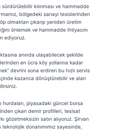
ğın sürdürülebilir kılınması ve hammadde
rmamız, bölgedeki sanayi tesislerinden
 çöp olmaktan çıkarıp yeniden üretim
liliğini önlemek ve hammadde ihtiyacını
am ediyoruz.
noktasına anında ulaşabilecek şekilde
elerinden en ücra köy yollarına kadar
” devrini sona erdiren bu hızlı servis
içinde kazanca dönüştürebilir ve alan
irsiniz.
 hurdaları, piyasadaki güncel borsa
inden çıkan demir profilleri, tesisat
kı gözetmeksizin satın alıyoruz. Şirvan
en teknolojik donanımımız sayesinde,