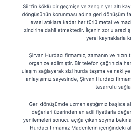
Siirt’in köklü bir geçmişe ve zengin yer altı k
döngüsünün korunması adına geri dönüşüm faali
evsel atıklara kadar her türlü metal ve mad
zincirine dahil etmektedir. İlçenin zorlu arazi
yerel kaynaklarla k
Şirvan Hurdacı firmamız, zamanın ve hızın ti
organize edilmiştir. Bir telefon çağrınızla 
ulaşım sağlayarak sizi hurda taşıma ve nakliy
anlayışımız sayesinde, Şirvan Hurdacı firmam
tasarrufu sağla
Geri dönüşümde uzmanlaştığımız başlıca ala
değerleri üzerinden en adil fiyatlarla değer
yenilemeleri sonucu açığa çıkan soyma bakırlar
Hurdacı firmamız Madenlerin içeriğindeki al