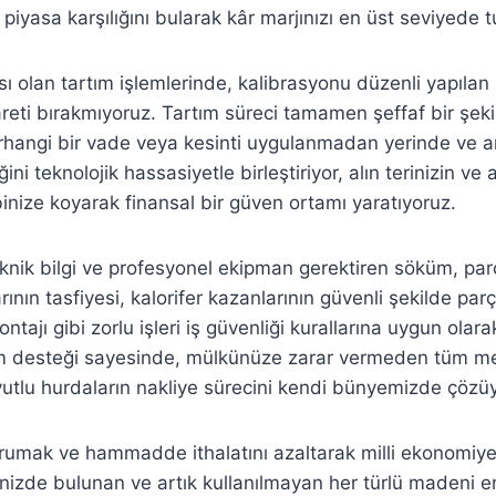
iyasa karşılığını bularak kâr marjınızı en üst seviyede t
 olan tartım işlemlerinde, kalibrasyonu düzenli yapılan h
şareti bırakmıyoruz. Tartım süreci tamamen şeffaf bir şe
erhangi bir vade veya kesinti uygulanmadan yerinde ve a
i teknolojik hassasiyetle birleştiriyor, alın terinizin ve a
inize koyarak finansal bir güven ortamı yaratıyoruz.
eknik bilgi ve profesyonel ekipman gerektiren söküm, par
larının tasfiyesi, kalorifer kazanlarının güvenli şekilde pa
ı gibi zorlu işleri iş güvenliği kurallarına uygun olarak
 desteği sayesinde, mülkünüze zarar vermeden tüm met
utlu hurdaların nakliye sürecini kendi bünyemizde çözü
rumak ve hammadde ithalatını azaltarak milli ekonomiye k
inizde bulunan ve artık kullanılmayan her türlü madeni e