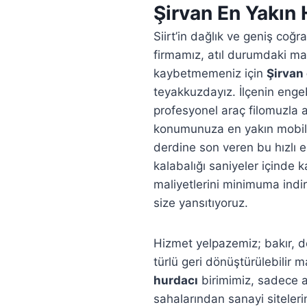
Şirvan En Yakın 
Siirt’in dağlık ve geniş coğ
firmamız, atıl durumdaki mad
kaybetmemeniz için
Şirvan
teyakkuzdayız. İlçenin engebe
profesyonel araç filomuzla a
konumunuza en yakın mobil 
derdine son veren bu hızlı 
kalabalığı saniyeler içinde 
maliyetlerini minimuma indire
size yansıtıyoruz.
Hizmet yelpazemiz; bakır, d
türlü geri dönüştürülebilir 
hurdacı
birimimiz, sadece 
sahalarından sanayi siteler