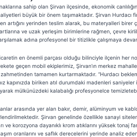
aynaklarına sahip olan Şirvan ilçesinde, ekonomik canlılı
yetleri büyük bir önem taşımaktadır. Şirvan Hurdacı fi
en artığını yerinden teslim alarak, bu materyalleri birer
 şartlarına ve uzak yerleşim birimlerine rağmen, çevre kir
arşılamak adına profesyonel bir titizlikle çalışmaya dev
caretin en önemli parçası olduğu bilinciyle ilçenin her 
harekete geçen mobil ekiplerimiz, Şirvan’ın merkez mahall
e zahmetinden tamamen kurtarmaktadır. “Hurdacı beklemek
ız kapınızda biriken atıl durumdaki madenleri saniyeler 
yarak mülkünüzdeki kalabalığı profesyonelce temizletebil
nlar arasında yer alan bakır, demir, alüminyum ve kablo
lendirilmektedir. Şirvan genelinde özellikle sanayi siteler
ı ve korozyona dayanıklı krom atıklarını yüksek tonaj far
aşım oranlarını ve saflık derecelerini yerinde analiz ed