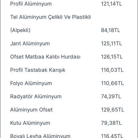
Profil Alüminyum
121,14TL
Tel Alüminyum Çelikli Ve Plastikli
(Alpekli)
84,18TL
Jant Alüminyum
125,11TL
Ofset Matbaa Kalıbı Hurdası
126,15TL
Profil Tastabak Karışık
116,03TL
Folyo Alüminyum
110,66TL
Radyatör Alüminyum
74,29TL
Alüminyum Ofset
129,65TL
Kutu Alüminyum
79,38TL
Boyalı Levha Alüminyum
116,45TL