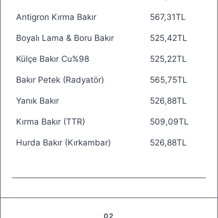
Antigron Kırma Bakır
567,31TL
Boyalı Lama & Boru Bakır
525,42TL
Külçe Bakır Cu%98
525,22TL
Bakır Petek (Radyatör)
565,75TL
Yanık Bakır
526,88TL
Kırma Bakır (TTR)
509,09TL
Hurda Bakır (Kırkambar)
526,88TL
02