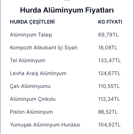
Hurda Alüminyum Fiyatları
HURDA ÇEŞİTLERİ
KG FİYATI
Alüminyum Talaşı
69,79TL
Kompozit Alikobant İçi Siyah
16,08TL
Tel Alüminyum
133,47TL
Levha Araiş Alüminyum
124,67TL
Çatı Alüminyumu
110,55TL
Alüminyum Çinkolu
112,34TL
Piston Alüminyum
86,52TL
Yumuşak Alüminyum Hurdası
104,92TL