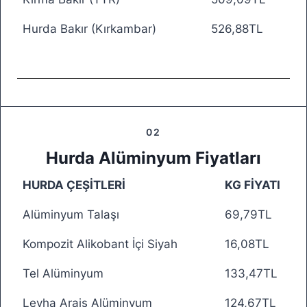
Hurda Bakır (Kırkambar)
526,88TL
02
Hurda Alüminyum Fiyatları
HURDA ÇEŞİTLERİ
KG FİYATI
Alüminyum Talaşı
69,79TL
Kompozit Alikobant İçi Siyah
16,08TL
Tel Alüminyum
133,47TL
Levha Araiş Alüminyum
124,67TL