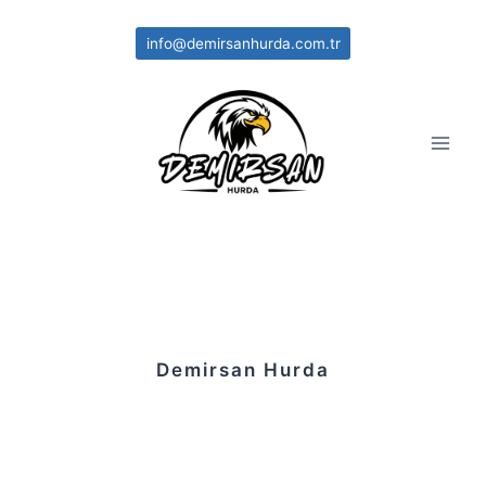
Skip
to
info@demirsanhurda.com.tr
content
Demirsan Hurda