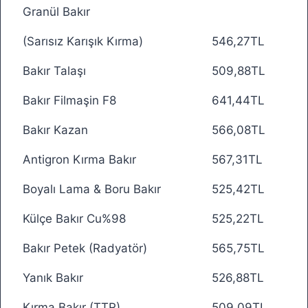
Granül Bakır
(Sarısız Karışık Kırma)
546,27TL
Bakır Talaşı
509,88TL
Bakır Filmaşin F8
641,44TL
Bakır Kazan
566,08TL
Antigron Kırma Bakır
567,31TL
Boyalı Lama & Boru Bakır
525,42TL
Külçe Bakır Cu%98
525,22TL
Bakır Petek (Radyatör)
565,75TL
Yanık Bakır
526,88TL
Kırma Bakır (TTR)
509,09TL