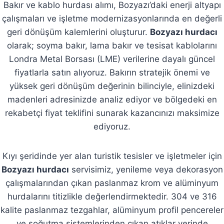
Bakır ve kablo hurdası alımı, Bozyazı’daki enerji altyapı
çalışmaları ve işletme modernizasyonlarında en değerli
geri dönüşüm kalemlerini oluşturur.
Bozyazı hurdacı
olarak; soyma bakır, lama bakır ve tesisat kablolarını
Londra Metal Borsası (LME) verilerine dayalı güncel
fiyatlarla satın alıyoruz. Bakırın stratejik önemi ve
yüksek geri dönüşüm değerinin bilinciyle, elinizdeki
madenleri adresinizde analiz ediyor ve bölgedeki en
rekabetçi fiyat teklifini sunarak kazancınızı maksimize
ediyoruz.
Kıyı şeridinde yer alan turistik tesisler ve işletmeler için
Bozyazı hurdacı
servisimiz, yenileme veya dekorasyon
çalışmalarından çıkan paslanmaz krom ve alüminyum
hurdalarını titizlikle değerlendirmektedir. 304 ve 316
kalite paslanmaz tezgahlar, alüminyum profil pencereler
ve soğutma sistemlerinden çıkan atıklar yerinde