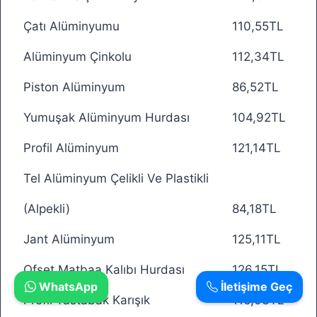
Çatı Alüminyumu
110,55TL
Alüminyum Çinkolu
112,34TL
Piston Alüminyum
86,52TL
Yumuşak Alüminyum Hurdası
104,92TL
Profil Alüminyum
121,14TL
Tel Alüminyum Çelikli Ve Plastikli
(Alpekli)
84,18TL
Jant Alüminyum
125,11TL
Ofset Matbaa Kalıbı Hurdası
126,15TL
WhatsApp
İletişime Geç
Profil Tastabak Karışık
116,03TL