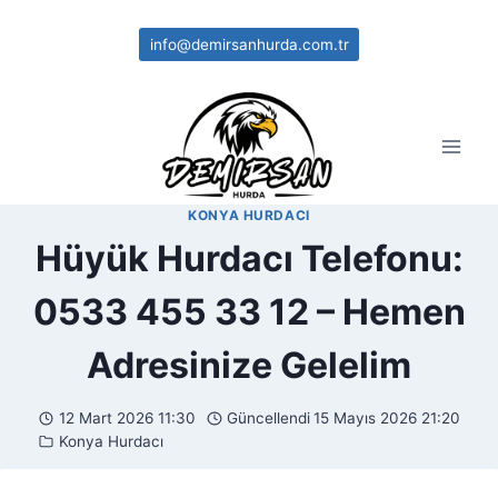
Skip
to
info@demirsanhurda.com.tr
content
KONYA HURDACI
Hüyük Hurdacı Telefonu:
0533 455 33 12 – Hemen
Adresinize Gelelim
12 Mart 2026 11:30
Güncellendi
15 Mayıs 2026 21:20
Konya Hurdacı