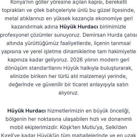
Konya’nın göller yöresine açılan kapısı, bereketli
toprakları ve çilek bahçeleriyle ünlü bu güzel ilçesinde,
metal atıklarınızı en yüksek kazançla ekonomiye geri
kazandırmak adına
Hüyük Hurdacı
birimimizle
profesyonel çözümler sunuyoruz. Demirsan Hurda çatısı
altında yürüttüğümüz faaliyetlerde, ilçenin tarımsal
yapısına ve yerel işletme dinamiklerine tam hakimiyetle
kapınıza kadar geliyoruz. 2026 yılının modern geri
dönüşüm standartlarını Hüyük halkıyla buluşturarak,
elinizde biriken her türlü atıl malzemeyi yerinde,
değerinde ve güvenilir bir ticaret anlayışıyla satın
alıyoruz.
Hüyük Hurdacı
hizmetlerimizin en büyük önceliği,
bölgenin her noktasına ulaşabilen hızlı ve donanımlı
mobil ekiplerimizdir. Köşk’ten Mutlu’ya, Selki’den
Kıreli’ye kadar Hüyük’ün tüm mahallelerinde ve en uzak