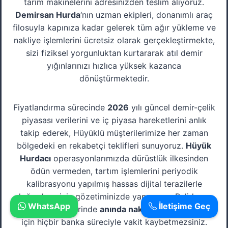
tarım makinelerini adresinizden teslim alıyoruz.
Demirsan Hurda
‘nın uzman ekipleri, donanımlı araç
filosuyla kapınıza kadar gelerek tüm ağır yükleme ve
nakliye işlemlerini ücretsiz olarak gerçekleştirmekte,
sizi fiziksel yorgunluktan kurtararak atıl demir
yığınlarınızı hızlıca yüksek kazanca
dönüştürmektedir.
Fiyatlandırma sürecinde
2026
yılı güncel demir-çelik
piyasası verilerini ve iç piyasa hareketlerini anlık
takip ederek, Hüyüklü müşterilerimize her zaman
bölgedeki en rekabetçi teklifleri sunuyoruz.
Hüyük
Hurdacı
operasyonlarımızda dürüstlük ilkesinden
ödün vermeden, tartım işlemlerini periyodik
kalibrasyonu yapılmış hassas dijital terazilerle
doğrudan sizin gözetiminizde yapıyoruz. Belirlenen
WhatsApp
İletişime Geç
toplam tutar yerinde
anında nakit
olarak ödendiği
için hiçbir banka süreciyle vakit kaybetmezsiniz.