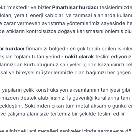
ektirmektedir ve bizler
Pınarhisar hurdacı
tesislerimizde
ları, yeraltı enerji kabloları ve tarımsal alanlarda kullanı
zarar vermeyen ayrıştırma yöntemlerimiz sayesinde hem
e atıkların kontrolsüzce doğaya karışmasını önlemiş ol
ar hurdacı
firmamızı bölgede en çok tercih edilen isimlerd
laşılan toplam tutarı yerinde
nakit olarak
teslim ediyoruz
larınızdan kurtulduğunuz saniyeler içinde kazancınızı c
sal ve bireysel müşterilerimizle olan bağımızı her geçen
yapıların çelik konstrüksiyon aksamlarının tahliyesi gibi
imizden destek alabilirsiniz. İş güvenliği kurallarına t
rçekleştirir. Sökümden çıkan tüm metal aksam o günkü e
r ve çalışma alanı size tertemiz bir şekilde teslim edilir.
ve elinizdeki atıl metalleri saniyeler içinde sermayeye d