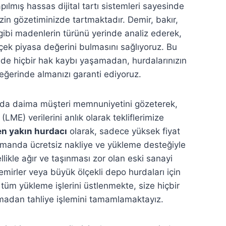
pılmış hassas dijital tartı sistemleri sayesinde
zin gözetiminizde tartmaktadır. Demir, bakır,
gibi madenlerin türünü yerinde analiz ederek,
rçek piyasa değerini bulmasını sağlıyoruz. Bu
nde hiçbir hak kaybı yaşamadan, hurdalarınızın
değerinde almanızı garanti ediyoruz.
ızda daima müşteri memnuniyetini gözeterek,
LME) verilerini anlık olarak tekliflerimize
en yakın hurdacı
olarak, sadece yüksek fiyat
amanda ücretsiz nakliye ve yükleme desteğiyle
llikle ağır ve taşınması zor olan eski sanayi
demirler veya büyük ölçekli depo hurdaları için
tüm yükleme işlerini üstlenmekte, size hiçbir
kmadan tahliye işlemini tamamlamaktayız.