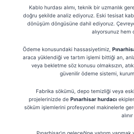
Kablo hurdası alımı, teknik bir uzmanlık ger
doğru şekilde analiz ediyoruz. Eski tesisat kablo
dönüşüm döngüsüne dahil ediyoruz. Çevreye 
alıyorsunuz hem d
Ödeme konusundaki hassasiyetimiz,
Pınarhis
araca yüklendiği ve tartım işlemi bittiği an, an
veya bekletme söz konusu olmaksızın, atık
güvenilir ödeme sistemi, kurum
Fabrika sökümü, depo temizliği veya eski 
projelerinizde de
Pınarhisar hurdacı
ekipler
söküm işlemlerini profesyonel makinelerle ge
alını
Pınarhisar’ın geleceğine yatırım yapmak 