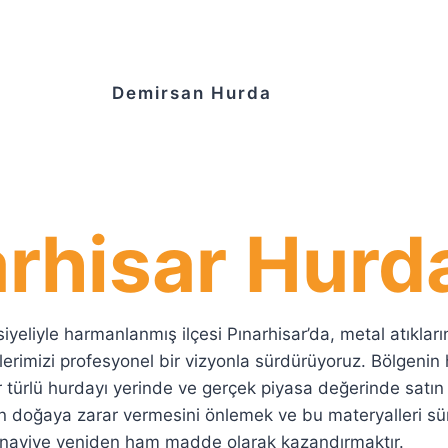
Demirsan Hurda
arhisar Hurd
ansiyeliyle harmanlanmış ilçesi Pınarhisar’da, metal atıkl
erimizi profesyonel bir vizyonla sürdürüyoruz. Bölgenin
r türlü hurdayı yerinde ve gerçek piyasa değerinde satı
n doğaya zarar vermesini önlemek ve bu materyalleri sürd
nayiye yeniden ham madde olarak kazandırmaktır.