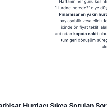
Haftanın her günü kesinti
“Hurdacı nerede?” diye düş
Pınarhisar en yakın hur
paylaşabilir veya elinizd
içinde ön fiyat teklifi a
ardından
kapıda nakit
olar
tüm geri dönüşüm süreçle
ol
arhisar Hurdacı Sıkça Sorulan Sor