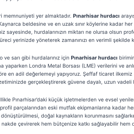
ri memnuniyeti yer almaktadır.
Pınarhisar hurdacı
arayış
Kaynarca beldesine ve en uzak sınır köylerine kadar he
iz sayesinde, hurdalarınızın miktarı ne olursa olsun pro
reci yerinizde yöneterek zamanınızı en verimli şekilde 
ve sarı gibi hurdalarınız için
Pınarhisar hurdacı
birimi
ırma yaparken Londra Metal Borsası (LME) verilerini ve anl
re en adil değerlemeyi yapıyoruz. Şeffaf ticaret ilkemiz g
etiminizde gerçekleştirerek güvene dayalı, uzun vadeli bir
kle Pınarhisar’daki küçük işletmelerden ve evsel yenile
profil parçalarından eski mutfak ekipmanlarına kadar her 
eri dönüştürülmesi, doğal kaynakların korunmasını sağlark
rı nakde çevirerek hem bütçenize katkı sağlayabilir hem de