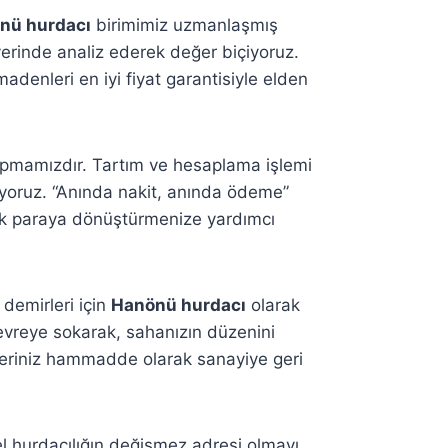
nü hurdacı
birimimiz uzmanlaşmış
yerinde analiz ederek değer biçiyoruz.
adenleri en iyi fiyat garantisiyle elden
pmamızdır. Tartım ve hesaplama işlemi
yoruz. “Anında nakit, anında ödeme”
cak paraya dönüştürmenize yardımcı
 demirleri için
Hanönü hurdacı
olarak
devreye sokarak, sahanızın düzenini
lleriniz hammadde olarak sanayiye geri
l hurdacılığın değişmez adresi olmayı