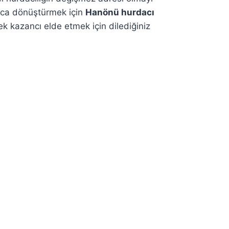
anca dönüştürmek için
Hanönü hurdacı
 kazancı elde etmek için dilediğiniz