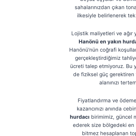
sahalarınızdan çıkan tonajl
ilkesiyle belirlenerek te
Lojistik maliyetleri ve ağ
Hanönü en yakın hurd
Hanönü’nün coğrafi koşullar
gerçekleştirdiğimiz tahliy
ücreti talep etmiyoruz. Bu 
de fiziksel güç gerektire
alanınızı terte
Fiyatlandırma ve ödeme 
kazancınızı anında cebi
hurdacı
birimimiz, güncel m
ederek size bölgedeki en yü
bitmez hesaplanan top