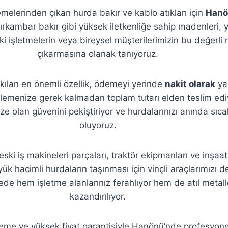
emelerinden çıkan hurda bakır ve kablo atıkları için
Hanö
rkambar bakır gibi yüksek iletkenliğe sahip madenleri, 
i işletmelerin veya bireysel müşterilerimizin bu değerli m
çıkarmasına olanak tanıyoruz.
 kılan en önemli özellik, ödemeyi yerinde
nakit olarak
ya
klemenize gerek kalmadan toplam tutarı elden teslim edi
ze olan güvenini pekiştiriyor ve hurdalarınızı anında sı
oluyoruz.
ki iş makineleri parçaları, traktör ekipmanları ve inşaat
ük hacimli hurdaların taşınması için vinçli araçlarımızı 
yede hem işletme alanlarınız ferahlıyor hem de atıl meta
kazandırılıyor.
deme ve yüksek fiyat garantisiyle Hanönü’nde profesyone