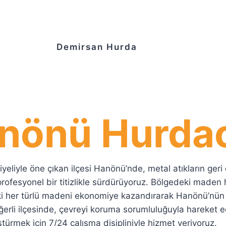
Demirsan Hurda
nönü Hurda
liyle öne çıkan ilçesi Hanönü’nde, metal atıkların geri
rofesyonel bir titizlikle sürdürüyoruz. Bölgedeki maden h
ki her türlü madeni ekonomiye kazandırarak Hanönü’nün
li ilçesinde, çevreyi koruma sorumluluğuyla hareket eder
türmek için 7/24 çalışma disipliniyle hizmet veriyoruz.