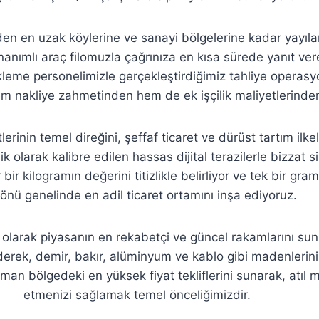
den en uzak köylerine ve sanayi bölgelerine kadar yayılan
anımlı araç filomuzla çağrınıza en kısa sürede yanıt vere
kleme personelimizle gerçekleştirdiğimiz tahliye operasy
hem nakliye zahmetinden hem de ek işçilik maliyetlerind
erinin temel direğini, şeffaf ticaret ve dürüst tartım ilk
 olarak kalibre edilen hassas dijital terazilerle bizzat 
bir kilogramın değerini titizlikle belirliyor ve tek bir gr
nü genelinde en adil ticaret ortamını inşa ediyoruz.
olarak piyasanın en rekabetçi ve güncel rakamlarını su
p ederek, demir, bakır, alüminyum ve kablo gibi madenler
aman bölgedeki en yüksek fiyat tekliflerini sunarak, atı
etmenizi sağlamak temel önceliğimizdir.