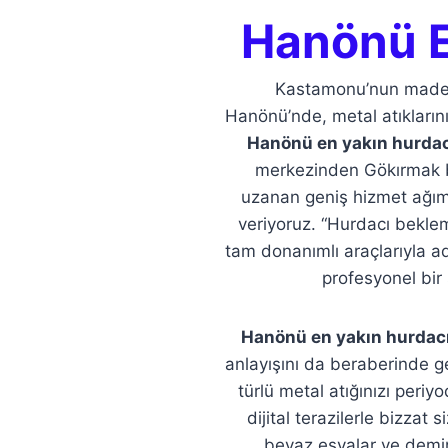
Hanönü E
Kastamonu’nun maden 
Hanönü’nde, metal atıklarını
Hanönü en yakın hurdac
merkezinden Gökırmak b
uzanan geniş hizmet ağımı
veriyoruz. “Hurdacı bekl
tam donanımlı araçlarıyla a
profesyonel bir
Hanönü en yakın hurdac
anlayışını da beraberinde g
türlü metal atığınızı periy
dijital terazilerle bizzat 
beyaz eşyalar ve demir