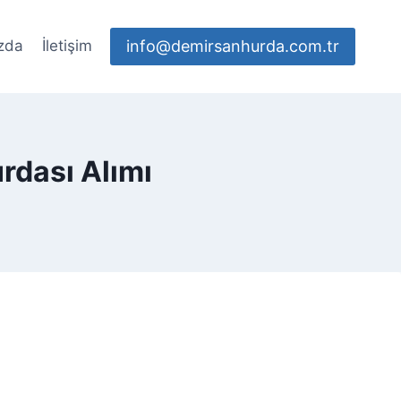
info@demirsanhurda.com.tr
zda
İletişim
rdası Alımı