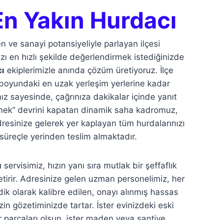
n Yakın Hurdacı
ve sanayi potansiyeliyle parlayan ilçesi
zı en hızlı şekilde değerlendirmek istediğinizde
ı
ekiplerimizle anında çözüm üretiyoruz. İlçe
oyundaki en uzak yerleşim yerlerine kadar
z sayesinde, çağrınıza dakikalar içinde yanıt
emek” devrini kapatan dinamik saha kadromuz,
dresinize gelerek yer kaplayan tüm hurdalarınızı
 süreçle yerinden teslim almaktadır.
ı
servisimiz, hızın yanı sıra mutlak bir şeffaflık
etirir. Adresinize gelen uzman personelimiz, her
odik olarak kalibre edilen, onayı alınmış hassas
sizin gözetiminizde tartar. İster evinizdeki eski
 parçaları olsun, ister maden veya şantiye