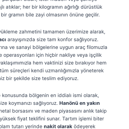
ı atıklar; her bir kilogramın ağırlığı dürüstlük
k bir gramın bile zayi olmasının önüne geçilir.
ır yükleme zahmetini tamamen üzerimize alarak,
acı
arayışınızda size tam konfor sağlıyoruz.
ına ve sanayi bölgelerine uygun araç filomuzla
e operasyonları için hiçbir nakliye veya işçilik
yaklaşımımızla hem vaktinizi size bırakıyor hem
n tüm süreçleri kendi uzmanlığımızla yöneterek
miz bir şekilde size teslim ediyoruz.
konusunda bölgenin en iddialı ismi olarak,
nize koymanızı sağlıyoruz.
Hanönü en yakın
etal borsasını ve maden piyasasını anlık takip
ksek fiyat teklifini sunar. Tartım işlemi biter
lam tutarı yerinde
nakit olarak
ödeyerek