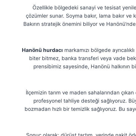
Özellikle bölgedeki sanayi ve tesisat yenil
çözümler sunar. Soyma bakır, lama bakır ve kı
Bakırın stratejik önemini biliyor ve Hanönü’ndek
Hanönü hurdacı
markamızı bölgede ayrıcalıklı
biter bitmez, banka transferi veya vade be
prensibimiz sayesinde, Hanönü halkının bi
İlçemizin tarım ve maden sahalarından çıkan es
profesyonel tahliye desteği sağlıyoruz. Büy
bozmadan hızlı bir temizlik sağlıyoruz. Bu sa
Sonuç olarak; dürüst tartım, yerinde nakit ö