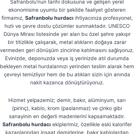
Safranbolu’nun tarihi dokusuna ve gelişen yerel
ekonomisine uyumlu bir şekilde faaliyet gösteren
firmamız,
Safranbolu hurdacı
ihtiyacınıza profesyonel,
hızlı ve çevre dostu çözümler sunmaktadır. UNESCO
Dünya Mirası listesinde yer alan bu özel şehre yakışır
bir titizlikle çalışarak, metal atıkların doğaya zarar
vermeden geri dönüşüm zincirine katılmasını sağlıyoruz.
Evinizde, deponuzda veya iş yerinizde atıl durumda
bekleyen metal hurdalarınızı yerinden teslim alarak hem
çevreyi temizliyor hem de bu atıkları sizin için anında
nakit kazanca dönüştürüyoruz.
Hizmet yelpazemiz; demir, bakır, alüminyum, sarı
(pirinç), kablo, krom (paslanmaz) ve çinko gibi
sanayinin en değerli madenlerini kapsamaktadır.
Safranbolu hurdacı
ekiplerimiz, özellikle eski kalorifer
kazanlarından inşaat demirlerine, bakır kablolardan