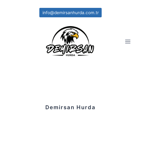
Skip
to
info@demirsanhurda.com.tr
content
Demirsan Hurda