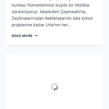
hurdacı hizmetlerimizi büyük bir titizlikle
sürdürüyoruz. İskele’den Çeşmealtı’na,
Zeytinalanı’ndan Kekliktepe’nin lüks konut
projelerine kadar Urla’nın her…
URLA
READ MORE
HURDACI:DIJITAL
TARTIM
VE
SANIYELER
İÇINDE
KAPIDA
ÖDEME