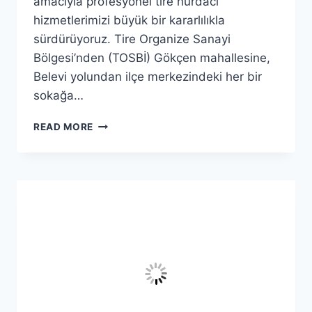
amacıyla profesyonel tire hurdacı
hizmetlerimizi büyük bir kararlılıkla
sürdürüyoruz. Tire Organize Sanayi
Bölgesi’nden (TOSBİ) Gökçen mahallesine,
Belevi yolundan ilçe merkezindeki her bir
sokağa…
TIRE
READ MORE
HURDACI
|
7/24
ADRESTEN
HURDA
ALIMI
VE
HASSAS
TARTIM