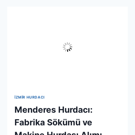
7/24
ADRESTEN
HURDA
ALIMI
VE
TARTIM
İZMIR HURDACI
Menderes Hurdacı:
Fabrika Sökümü ve