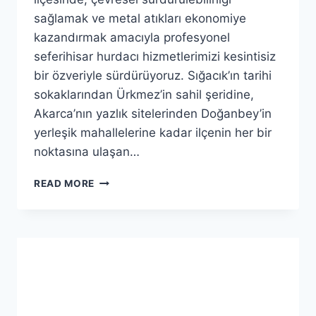
sağlamak ve metal atıkları ekonomiye
kazandırmak amacıyla profesyonel
seferihisar hurdacı hizmetlerimizi kesintisiz
bir özveriyle sürdürüyoruz. Sığacık’ın tarihi
sokaklarından Ürkmez’in sahil şeridine,
Akarca’nın yazlık sitelerinden Doğanbey’in
yerleşik mahallelerine kadar ilçenin her bir
noktasına ulaşan…
SEFERIHISAR
READ MORE
HURDACI
–
YÜKSEK
FIYAT
GARANTISI
VE
ANINDA
NAKIT