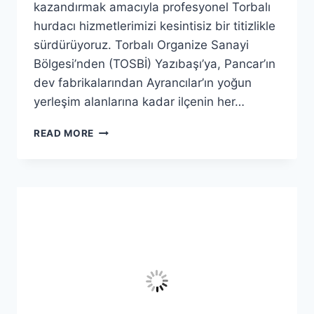
kazandırmak amacıyla profesyonel Torbalı
hurdacı hizmetlerimizi kesintisiz bir titizlikle
sürdürüyoruz. Torbalı Organize Sanayi
Bölgesi’nden (TOSBİ) Yazıbaşı’ya, Pancar’ın
dev fabrikalarından Ayrancılar’ın yoğun
yerleşim alanlarına kadar ilçenin her…
TORBALI
READ MORE
HURDACI
|
7/24
ADRESTEN
HURDA
ALIMI
VE
HASSAS
TARTIM