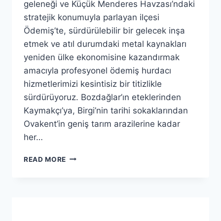
geleneği ve Küçük Menderes Havzası’ndaki
stratejik konumuyla parlayan ilçesi
Ödemiş’te, sürdürülebilir bir gelecek inşa
etmek ve atıl durumdaki metal kaynakları
yeniden ülke ekonomisine kazandırmak
amacıyla profesyonel ödemiş hurdacı
hizmetlerimizi kesintisiz bir titizlikle
sürdürüyoruz. Bozdağlar’ın eteklerinden
Kaymakçı’ya, Birgi’nin tarihi sokaklarından
Ovakent’in geniş tarım arazilerine kadar
her…
7/24
READ MORE
AKTIF
ÖDEMIŞ
HURDACI
–
HURDALARINIZ
KAZANCA