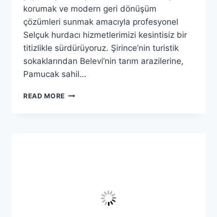
korumak ve modern geri dönüşüm
çözümleri sunmak amacıyla profesyonel
Selçuk hurdacı hizmetlerimizi kesintisiz bir
titizlikle sürdürüyoruz. Şirince’nin turistik
sokaklarından Belevi’nin tarım arazilerine,
Pamucak sahil…
7/24
READ MORE
AKTIF
SELÇUK
HURDACI
–
HURDALARINIZ
KAZANCA
DÖNÜŞSÜN