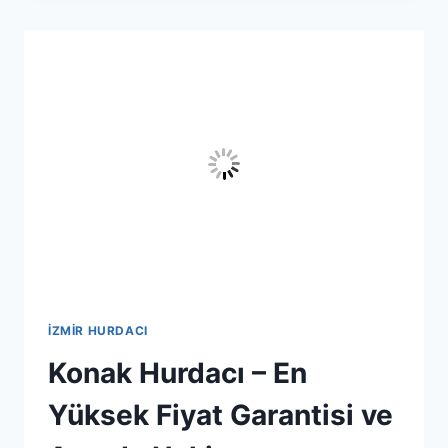
SÖKÜMÜ
VE
MAKINE
HURDASI
ALIMI
İZMIR HURDACI
Konak Hurdacı – En
Yüksek Fiyat Garantisi ve