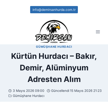
Skip
to
info@demirsanhurda.com.tr
content
GÜMÜŞHANE HURDACI
Kürtün Hurdacı – Bakır,
Demir, Alüminyum
Adresten Alım
3 Mayıs 2026 09:00
Güncellendi
15 Mayıs 2026 21:23
Gümüşhane Hurdacı