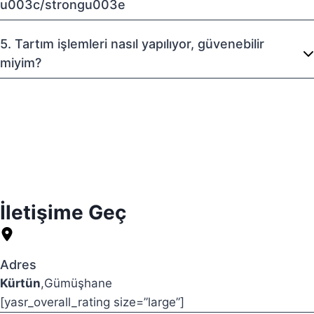
u003c/strongu003e
5. Tartım işlemleri nasıl yapılıyor, güvenebilir
miyim?
İletişime Geç
Adres
Kürtün
,Gümüşhane
[yasr_overall_rating size=”large”]