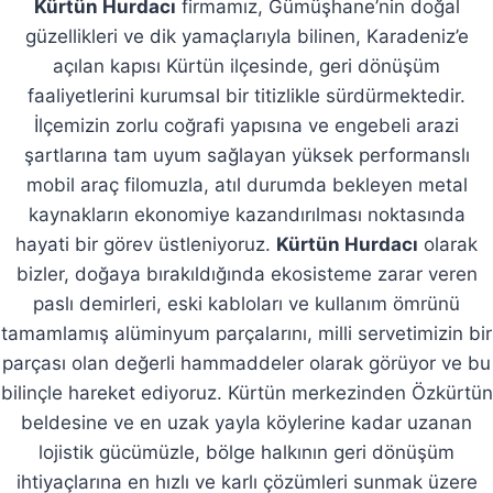
Kürtün Hurdacı
firmamız, Gümüşhane’nin doğal
güzellikleri ve dik yamaçlarıyla bilinen, Karadeniz’e
açılan kapısı Kürtün ilçesinde, geri dönüşüm
faaliyetlerini kurumsal bir titizlikle sürdürmektedir.
İlçemizin zorlu coğrafi yapısına ve engebeli arazi
şartlarına tam uyum sağlayan yüksek performanslı
mobil araç filomuzla, atıl durumda bekleyen metal
kaynakların ekonomiye kazandırılması noktasında
hayati bir görev üstleniyoruz.
Kürtün Hurdacı
olarak
bizler, doğaya bırakıldığında ekosisteme zarar veren
paslı demirleri, eski kabloları ve kullanım ömrünü
tamamlamış alüminyum parçalarını, milli servetimizin bir
parçası olan değerli hammaddeler olarak görüyor ve bu
bilinçle hareket ediyoruz. Kürtün merkezinden Özkürtün
beldesine ve en uzak yayla köylerine kadar uzanan
lojistik gücümüzle, bölge halkının geri dönüşüm
ihtiyaçlarına en hızlı ve karlı çözümleri sunmak üzere