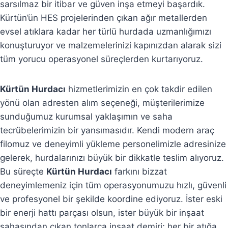
sarsılmaz bir itibar ve güven inşa etmeyi başardık.
Kürtün’ün HES projelerinden çıkan ağır metallerden
evsel atıklara kadar her türlü hurdada uzmanlığımızı
konuşturuyor ve malzemelerinizi kapınızdan alarak sizi
tüm yorucu operasyonel süreçlerden kurtarıyoruz.
Kürtün Hurdacı
hizmetlerimizin en çok takdir edilen
yönü olan adresten alım seçeneği, müşterilerimize
sunduğumuz kurumsal yaklaşımın ve saha
tecrübelerimizin bir yansımasıdır. Kendi modern araç
filomuz ve deneyimli yükleme personelimizle adresinize
gelerek, hurdalarınızı büyük bir dikkatle teslim alıyoruz.
Bu süreçte
Kürtün Hurdacı
farkını bizzat
deneyimlemeniz için tüm operasyonumuzu hızlı, güvenli
ve profesyonel bir şekilde koordine ediyoruz. İster eski
bir enerji hattı parçası olsun, ister büyük bir inşaat
sahasından çıkan tonlarca inşaat demiri; her bir atığa