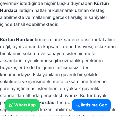
çevirmek istediğinde hiçbir kuşku duymadan
Kürtün
Hurdacı
iletişim hatlarını kullanarak uzman desteği
alabilmekte ve mallarının gerçek karşılığını saniyeler
içinde tahsil edebilmektedir.
Kürtün Hurdacı
firması olarak sadece basit metal alımı
değil, aynı zamanda kapsamlı depo tasfiyesi, eski kamu
binalarının sökümü ve sanayi tesislerinin metal
aksamlarının yenilenmesi gibi uzmanlık gerektiren
büyük işlerde de bölgenin tartışmasız lideri
konumundayız. Eski yapıların güvenli bir şekilde
sökülmesi ve içerisindeki metal aksamların türlerine
göre ayrıştırılması işlemlerini en yüksek güvenlik
standartları altında gerçekleştiriyoruz. Bu tür büyük
projelerde
Kürtün Hurdacı
tecrübesi, iş güvenliğinin
WhatsApp
İletişime Geç
sağlanması ve geri kazanılabilir malzemelerin en verimli