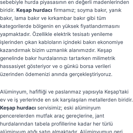
sebebiyle hurda piyasasının en değerli madenlerinden
biridir.
Keşap hurdacı
firmamız; soyma bakır, yanık
bakır, lama bakır ve kırkambar bakır gibi tüm
kategorilerde bölgenin en yüksek fiyatlandırmasını
yapmaktadır. Özellikle elektrik tesisatı yenileme
işlerinden çıkan kabloların içindeki bakırı ekonomiye
kazandırmak bizim uzmanlık alanımızdır. Keşap
genelinde bakır hurdalarınızı tartarken milimetrik
hassasiyet gösteriyor ve o günkü borsa verileri
üzerinden ödemenizi anında gerçekleştiriyoruz.
Alüminyum, hafifliği ve paslanmaz yapısıyla Keşap’taki
ev ve iş yerlerinde en sık karşılaşılan metallerden biridir.
Keşap hurdacı
servisimiz; eski alüminyum
pencerelerden mutfak araç gereçlerine, jant
hurdalarından tabela profillerine kadar her türlü
alüminyum atığı satın almaktadır. Alüminyumun geri