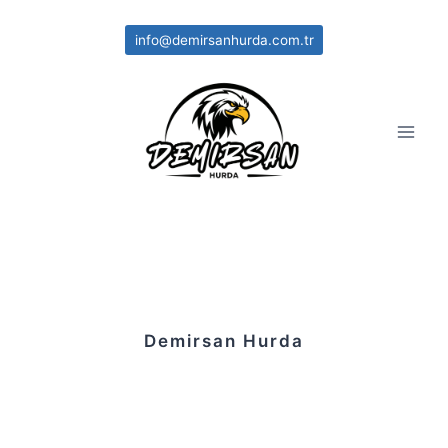
Skip
to
info@demirsanhurda.com.tr
content
Demirsan Hurda