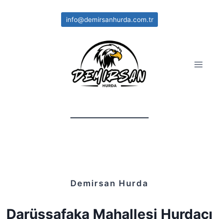
Skip
to
info@demirsanhurda.com.tr
content
Demirsan Hurda
Darüşşafaka Mahallesi Hurdacı