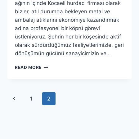
ağının içinde Kocaeli hurdacı firması olarak
bizler, atıl durumda bekleyen metal ve
ambalaj atıklarını ekonomiye kazandırmak
adına profesyonel bir köprü görevi
üstleniyoruz. Şehrin her bir köşesinde aktif
olarak sürdürdüğümüz faaliyetlerimizle, geri
dönüşümün gücünü sanayicimizin ve…
KOCAELI
READ MORE
HURDACI
|
20
YILLIK
Page
Previous
1
2
TECRÜBE
ILE
navigation
Page
HURDA
ALIM
SATIM