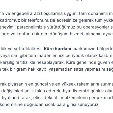
sına ve engebeli arazi koşullarına uygun, tam donanımlı m
kadromuz bir telefonunuzla adresinize gelerek tüm yükle
eneyimli personelimizle yürüttüğümüz bu operasyonlar sa
nde ve konforlu bir geri dönüşüm hizmeti almanın ayrıcal
lük ve şeffaflık ilkesi,
Küre hurdacı
markamızın bölgedeki
eya sarı gibi tüm madenlerinizi periyodik olarak kalibre e
arşılığını titizlikle hesaplayarak, Küre genelinde güven es
in tek bir gram hak kaybı yaşamadan satış yapmasını sağ
rak piyasanın en güncel ve en yüksek rakamlarını sunma
değişimleri anlık takip ederek, fiyat listemizi günlük ola
yatlandırarak, elinizdeki atıl malzemelerin gerçek maddi
konomisine doğrudan sıcak para girişi sunuyoruz.