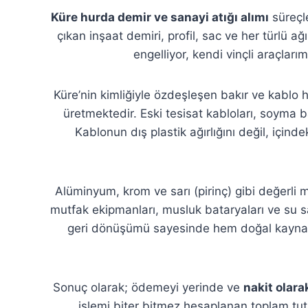
Küre hurda demir ve sanayi atığı alımı
süreçle
çıkan inşaat demiri, profil, sac ve her türlü 
engelliyor, kendi vinçli araçlar
Küre’nin kimliğiyle özdeşleşen bakır ve kablo
üretmektedir. Eski tesisat kabloları, soyma b
Kablonun dış plastik ağırlığını değil, içind
Alüminyum, krom ve sarı (pirinç) gibi değerli m
mutfak ekipmanları, musluk bataryaları ve su s
geri dönüşümü sayesinde hem doğal kaynakla
Sonuç olarak; ödemeyi yerinde ve
nakit olara
işlemi biter bitmez hesaplanan toplam tut