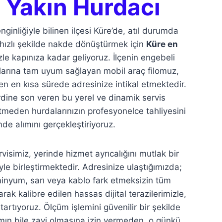
 Yakın Hurdacı
nliğiyle bilinen ilçesi Küre’de, atıl durumda
 hızlı şekilde nakde dönüştürmek için
Küre en
zle kapınıza kadar geliyoruz. İlçenin engebeli
llarına tam uyum sağlayan mobil araç filomuz,
ren en kısa sürede adresinize intikal etmektedir.
dine son veren bu yerel ve dinamik servis
meden hurdalarınızın profesyonelce tahliyesini
de alımını gerçekleştiriyoruz.
visimiz, yerinde hizmet ayrıcalığını mutlak bir
iyle birleştirmektedir. Adresinize ulaştığımızda;
minyum, sarı veya kablo fark etmeksizin tüm
rak kalibre edilen hassas dijital terazilerimizle,
tartıyoruz. Ölçüm işlemini güvenilir bir şekilde
mın bile zayi olmasına izin vermeden, o günkü