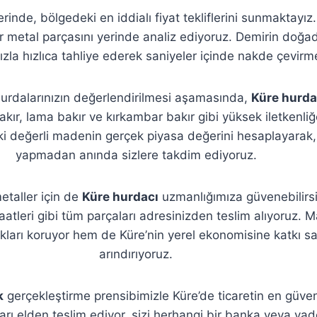
rinde, bölgedeki en iddialı fiyat tekliflerini sunmaktayız.
ağır metal parçasını yerinde analiz ediyoruz. Demirin do
ımızla hızlıca tahliye ederek saniyeler içinde nakde çevir
 hurdalarınızın değerlendirilmesi aşamasında,
Küre hurda
akır, lama bakır ve kırkambar bakır gibi yüksek iletkenli
eki değerli madenin gerçek piyasa değerini hesaplayarak, e
yapmadan anında sizlere takdim ediyoruz.
etaller için de
Küre hurdacı
uzmanlığımıza güvenebilirsi
aatleri gibi tüm parçaları adresinizden teslim alıyoruz.
rı koruyor hem de Küre’nin yerel ekonomisine katkı sağl
arındırıyoruz.
k
gerçekleştirme prensibimizle Küre’de ticaretin en güven
arı elden teslim ediyor, sizi herhangi bir banka veya vad