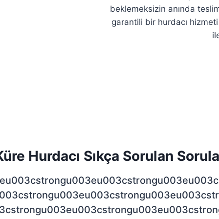
beklemeksizin anında teslim a
garantili bir hurdacı hizme
i
Küre Hurdacı Sıkça Sorulan Sorula
eu003cstrongu003eu003cstrongu003eu003c
003cstrongu003eu003cstrongu003eu003cst
3cstrongu003eu003cstrongu003eu003cstro