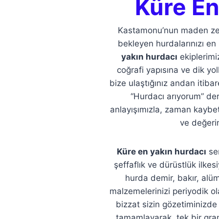
Küre En
Kastamonu’nun maden zengi
bekleyen hurdalarınızı en
yakın hurdacı
ekiplerimi
coğrafi yapısına ve dik yo
bize ulaştığınız andan itiba
“Hurdacı arıyorum” der
anlayışımızla, zaman kaybet
ve değerin
Küre en yakın hurdacı
ser
şeffaflık ve dürüstlük ilkes
hurda demir, bakır, alü
malzemelerinizi periyodik ola
bizzat sizin gözetiminizde 
tamamlayarak, tek bir gra