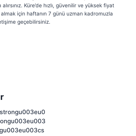
lırsınız. Küre’de hızlı, güvenilir ve yüksek fiyat
ti almak için haftanın 7 günü uzman kadromuzla
letişime geçebilirsiniz.
r
strongu003eu0
rongu003eu003
ngu003eu003cs