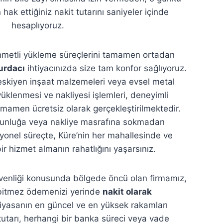
 hak ettiğiniz nakit tutarını saniyeler içinde
hesaplıyoruz.
zahmetli yükleme süreçlerini tamamen ortadan
urdacı
ihtiyacınızda size tam konfor sağlıyoruz.
, eskiyen inşaat malzemeleri veya evsel metal
yüklenmesi ve nakliyesi işlemleri, deneyimli
mamen ücretsiz olarak gerçekleştirilmektedir.
orgunluğa veya nakliye masrafına sokmadan
onel süreçte, Küre’nin her mahallesinde ve
 hizmet almanın rahatlığını yaşarsınız.
enliği konusunda bölgede öncü olan firmamız,
r bitmez ödemenizi yerinde
nakit olarak
Piyasanın en güncel ve en yüksek rakamları
utarı, herhangi bir banka süreci veya vade