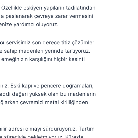
 Özellikle eskiyen yapıların tadilatından
ğada paslanarak çevreye zarar vermesini
menize yardımcı oluyoruz.
cı
servisimiz son derece titiz çözümler
ğe sahip madenleri yerinde tartıyoruz.
meğinizin karşılığını hiçbir kesinti
niz. Eski kapı ve pencere doğramaları,
 Maddi değeri yüksek olan bu madenlerin
arken çevremizi metal kirliliğinden
ilir adresi olmayı sürdürüyoruz. Tartım
e süreciyle bekletmiyoruz. Küre’de