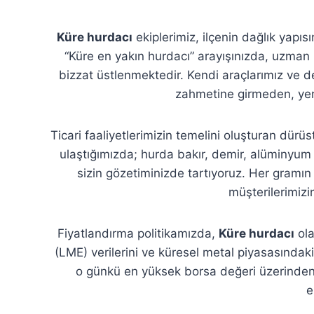
Küre hurdacı
ekiplerimiz, ilçenin dağlık yapı
“Küre en yakın hurdacı” arayışınızda, uzman 
bizzat üstlenmektedir. Kendi araçlarımız ve d
zahmetine girmeden, yeri
Ticari faaliyetlerimizin temelini oluşturan dürüst
ulaştığımızda; hurda bakır, demir, alüminyum v
sizin gözetiminizde tartıyoruz. Her gramın k
müşterilerimiz
Fiyatlandırma politikamızda,
Küre hurdacı
ola
(LME) verilerini ve küresel metal piyasasındaki 
o günkü en yüksek borsa değeri üzerinden fi
e