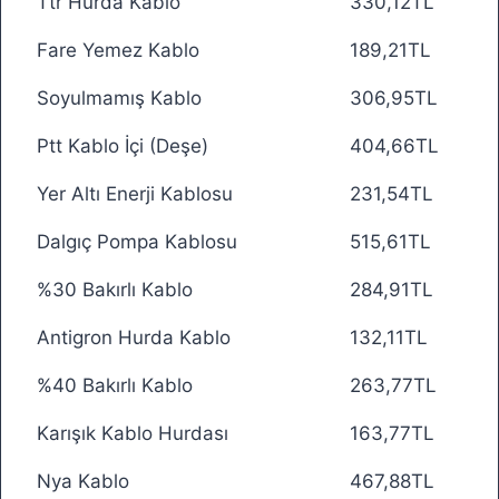
Ttr Hurda Kablo
330,12TL
Fare Yemez Kablo
189,21TL
Soyulmamış Kablo
306,95TL
Ptt Kablo İçi (Deşe)
404,66TL
Yer Altı Enerji Kablosu
231,54TL
Dalgıç Pompa Kablosu
515,61TL
%30 Bakırlı Kablo
284,91TL
Antigron Hurda Kablo
132,11TL
%40 Bakırlı Kablo
263,77TL
Karışık Kablo Hurdası
163,77TL
Nya Kablo
467,88TL