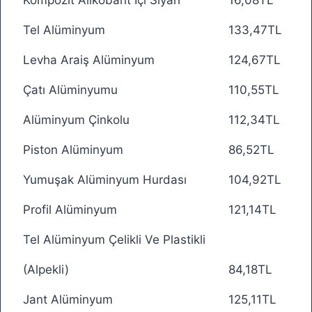
Kompozit Alikobant İçi Siyah
16,08TL
Tel Alüminyum
133,47TL
Levha Araiş Alüminyum
124,67TL
Çatı Alüminyumu
110,55TL
Alüminyum Çinkolu
112,34TL
Piston Alüminyum
86,52TL
Yumuşak Alüminyum Hurdası
104,92TL
Profil Alüminyum
121,14TL
Tel Alüminyum Çelikli Ve Plastikli
(Alpekli)
84,18TL
Jant Alüminyum
125,11TL