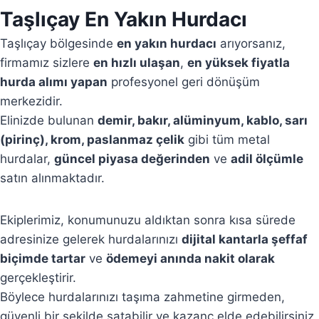
Taşlıçay En Yakın Hurdacı
Taşlıçay bölgesinde
en yakın hurdacı
arıyorsanız,
firmamız sizlere
en hızlı ulaşan
,
en yüksek fiyatla
hurda alımı yapan
profesyonel geri dönüşüm
merkezidir.
Elinizde bulunan
demir, bakır, alüminyum, kablo, sarı
(pirinç), krom, paslanmaz çelik
gibi tüm metal
hurdalar,
güncel piyasa değerinden
ve
adil ölçümle
satın alınmaktadır.
Ekiplerimiz, konumunuzu aldıktan sonra kısa sürede
adresinize gelerek hurdalarınızı
dijital kantarla şeffaf
biçimde tartar
ve
ödemeyi anında nakit olarak
gerçekleştirir.
Böylece hurdalarınızı taşıma zahmetine girmeden,
güvenli bir şekilde satabilir ve kazanç elde edebilirsiniz.