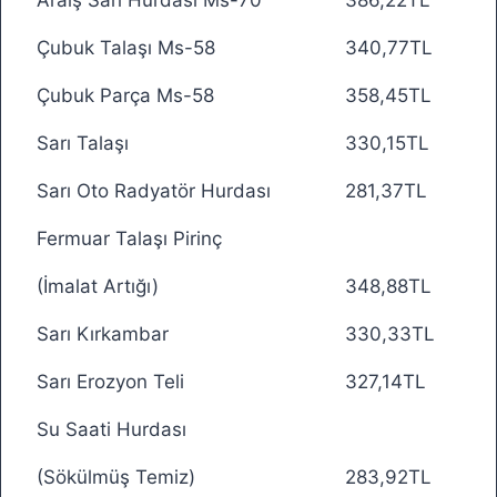
Araiş Sarı Hurdası Ms-70
386,22TL
Çubuk Talaşı Ms-58
340,77TL
Çubuk Parça Ms-58
358,45TL
Sarı Talaşı
330,15TL
Sarı Oto Radyatör Hurdası
281,37TL
Fermuar Talaşı Pirinç
(İmalat Artığı)
348,88TL
Sarı Kırkambar
330,33TL
Sarı Erozyon Teli
327,14TL
Su Saati Hurdası
(Sökülmüş Temiz)
283,92TL